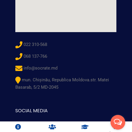
022 310-568
068 137-766
info@socrate.md
mun. Chişinău, Republica Moldova.str. Matei
Basarab, 5/2 MD-2045
SOCIAL MEDIA