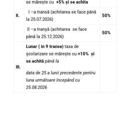
se mărește cu
+5% și se achita
I –a transă (achitarea se face până
II.
50%
la 25.07.2026)
II –a tranșă (achitarea se face
50%
până la 25.12.2026)
Lunar ( in 9 transe)
taxa de
școlarizare se mărește cu
+10% și
se achită
până la
III.
data de 25 a lunii precedente pentru
luna următoare începând
cu
25.08.2026