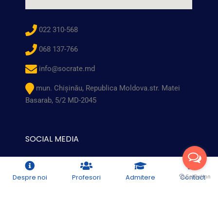
022 310-568
068 137-766
info@socrate.md
mun. Chişinău, Republica Moldova.str. Matei
Basarab, 5/2 MD-2045
SOCIAL MEDIA
Despre noi
Profesori
Admitere
Contact