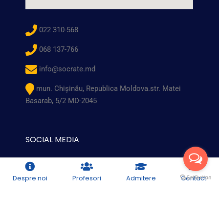
022 310-568
068 137-766
info@socrate.md
mun. Chişinău, Republica Moldova.str. Matei
Basarab, 5/2 MD-2045
SOCIAL MEDIA
Despre noi
Profesori
Admitere
Contact