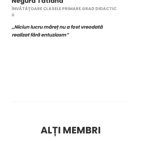
Negură Tatiana
ÎNVĂTĂȚOARE CLASELE PRIMARE GRAD DIDACTIC
II
,,Niciun lucru măreț nu a fost vreodată
realizat fără entuziasm”
ALȚI MEMBRI