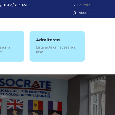
/STEAM/STREAM
Account
Admiterea
esori a
Lista actelor necesare și
e"
taxe