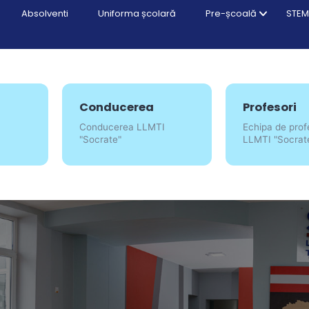
Absolventi
Uniforma școlară
Pre-școală
STEM
Conducerea
Profesori
Conducerea LLMTI
Echipa de prof
"Socrate"
LLMTI "Socrat