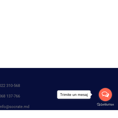
22 310-568
Trimite un mesaj
68 137-766
nfo@socrate.md
n. Chişinău, Republica Moldova.str. Matei