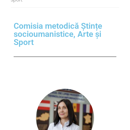
Comisia metodică Ștințe
socioumanistice, Arte și
Sport